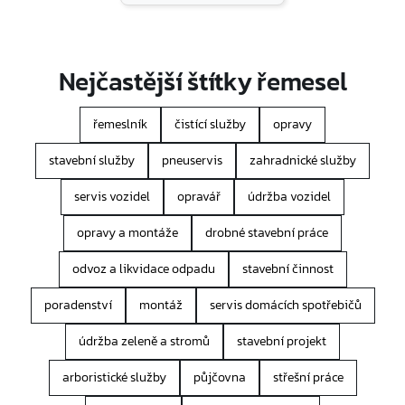
Nejčastější štítky řemesel
řemeslník
čistící služby
opravy
stavební služby
pneuservis
zahradnické služby
servis vozidel
opravář
údržba vozidel
opravy a montáže
drobné stavební práce
odvoz a likvidace odpadu
stavební činnost
poradenství
montáž
servis domácích spotřebičů
údržba zeleně a stromů
stavební projekt
arboristické služby
půjčovna
střešní práce