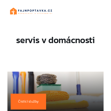
Skip
to
content
servis v domácnosti
Čistící služby