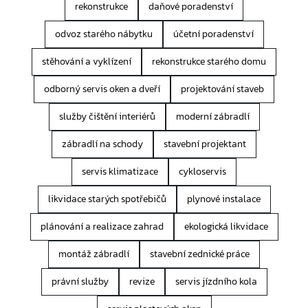
rekonstrukce
daňové poradenství
odvoz starého nábytku
účetní poradenství
stěhování a vyklízení
rekonstrukce starého domu
odborný servis oken a dveří
projektování staveb
služby čištění interiérů
moderní zábradlí
zábradlí na schody
stavební projektant
servis klimatizace
cykloservis
likvidace starých spotřebičů
plynové instalace
plánování a realizace zahrad
ekologická likvidace
montáž zábradlí
stavební zednické práce
právní služby
revize
servis jízdního kola