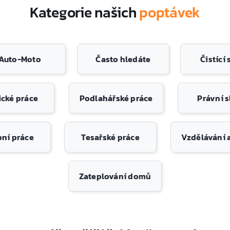
Kategorie našich
poptávek
Auto-Moto
Často hledáte
Čistící
cké práce
Podlahářské práce
Právní 
bní práce
Tesařské práce
Vzdělávání 
Zateplování domů