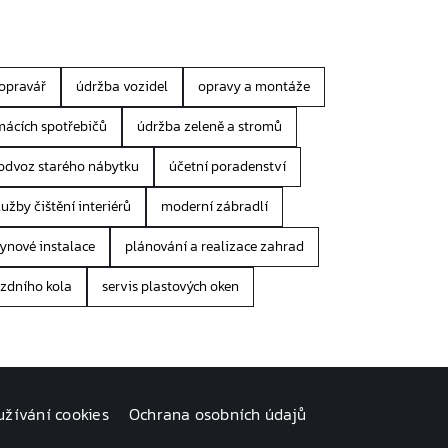
opravář
údržba vozidel
opravy a montáže
mácích spotřebičů
údržba zeleně a stromů
odvoz starého nábytku
účetní poradenství
lužby čištění interiérů
moderní zábradlí
lynové instalace
plánování a realizace zahrad
jízdního kola
servis plastových oken
užívání cookies
Ochrana osobních údajů