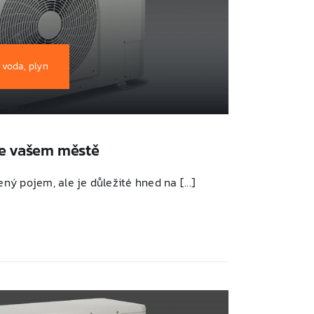
 voda, plyn
ve vašem městě
ený pojem, ale je důležité hned na [...]