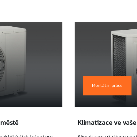
Montážní práce
 městě
Klimatizace ve vaš
raktičtějších řešení pro
Klimatizace už dávno není