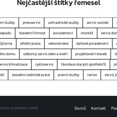
Nejčastější štítky řemesel
ní služby
pneuservis
zahradnické služby
servis vozidel
 odpadu
stavební činnost
poradenství
montáž
servis do
ůjčovna
střešní práce
rekonstrukce
daňové poradenství
rého domu
odborný servis oken a dveří
projektování staveb
s
servis klimatizace
cykloservis
likvidace starých spotřebičů
p
dlí
stavební zednické práce
právní služby
revize
servis 
Domů
Kontakt
Po
vebníci na jednom místě