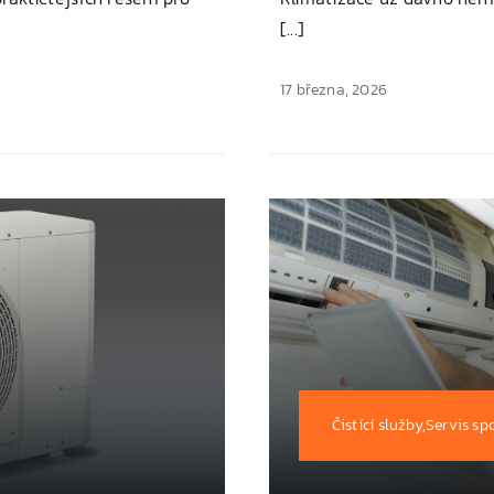
[...]
17 března, 2026
Čistící služby,Servis sp