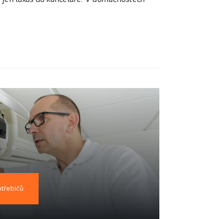
otřebičů