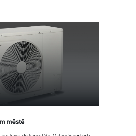
em městě
 jen luxus do kanceláře. V domácnostech