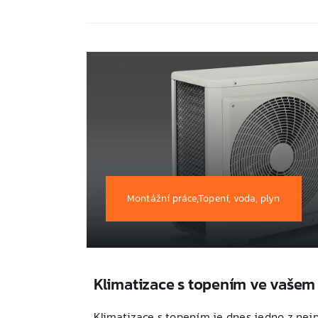
Montážní práce,Topení, voda, plyn
Klimatizace s topením ve vašem
Klimatizace s topením je dnes jedno z nejp