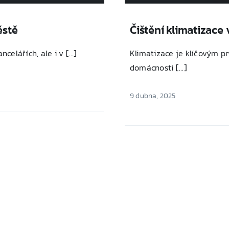
ěstě
Čištění klimatizace
elářích, ale i v [...]
Klimatizace je klíčovým p
domácnosti [...]
9 dubna, 2025