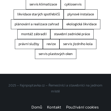
servis klimatizace
cykloservis
likvidace starých spotřebičů
plynové instalace
plánování a realizace zahrad
ekologická likvidace
montáž zábradlí
stavební zednické práce
právní služby
revize
servis jízdního kola
servis plastových oken
2025 – Fajnpoptavka.cz – Řemeslníci a stavebníci na jednom
místě
Domů
Kontakt
Používání cookies