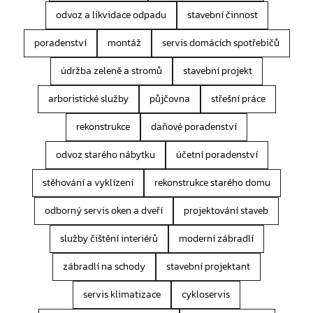
odvoz a likvidace odpadu
stavební činnost
poradenství
montáž
servis domácích spotřebičů
údržba zeleně a stromů
stavební projekt
arboristické služby
půjčovna
střešní práce
rekonstrukce
daňové poradenství
odvoz starého nábytku
účetní poradenství
stěhování a vyklízení
rekonstrukce starého domu
odborný servis oken a dveří
projektování staveb
služby čištění interiérů
moderní zábradlí
zábradlí na schody
stavební projektant
servis klimatizace
cykloservis