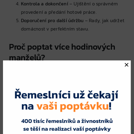
Kontrola a dokončení
– Ujištění o správném
provedení a předání hotové práce.
Doporučení pro další údržbu
– Rady, jak udržet
domácnost v perfektním stavu.
Proč poptat více hodinových
manželů?
×
Oslovením více specialistů získáte:
Porovnání cenových nabídek
– Různí
řemeslníci nabízejí různé ceny za podobné
služby.
Výběr nejvhodnější nabídky
– Možnost zvolit
profesionála, který vám nejlépe vyhovuje.
Reference a zkušenosti
– Výběr prověřeného