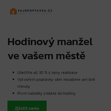
Skip
to
content
Hodinový manžel
ve vašem městě
Ušetříte až 30 % z ceny realizace
Vytvoření poptávky vám nezabere ani dvě
minuty
První nabídky získáte do hodiny
Zjistit cenu