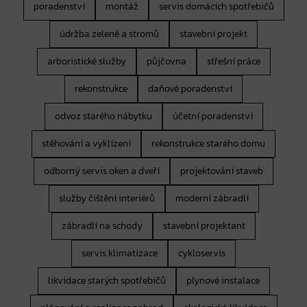
poradenství
montáž
servis domácích spotřebičů
údržba zeleně a stromů
stavební projekt
arboristické služby
půjčovna
střešní práce
rekonstrukce
daňové poradenství
odvoz starého nábytku
účetní poradenství
stěhování a vyklízení
rekonstrukce starého domu
odborný servis oken a dveří
projektování staveb
služby čištění interiérů
moderní zábradlí
zábradlí na schody
stavební projektant
servis klimatizace
cykloservis
likvidace starých spotřebičů
plynové instalace