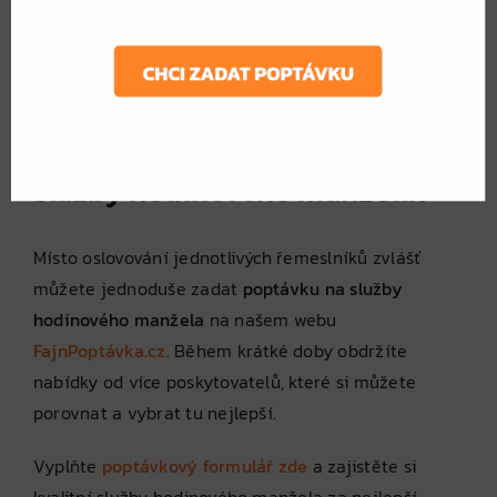
odborníka s kvalitními výsledky.
Garanci kvality
– Profesionální poskytovatelé
často nabízejí záruku na své práce.
Jak získat nejlepší nabídku na
služby hodinového manžela?
Místo oslovování jednotlivých řemeslníků zvlášť
můžete jednoduše zadat
poptávku na služby
hodinového manžela
na našem webu
FajnPoptávka.cz
. Během krátké doby obdržíte
nabídky od více poskytovatelů, které si můžete
porovnat a vybrat tu nejlepší.
Vyplňte
poptávkový formulář zde
a zajistěte si