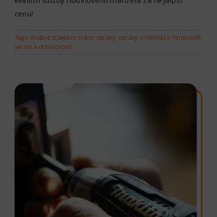
kvalitní služby hodinového manžela za nejlepší
cenu!
Tags:
drobné stavební práce
,
opravy
,
opravy a montáže
,
řemeslník
,
servis v domácnosti