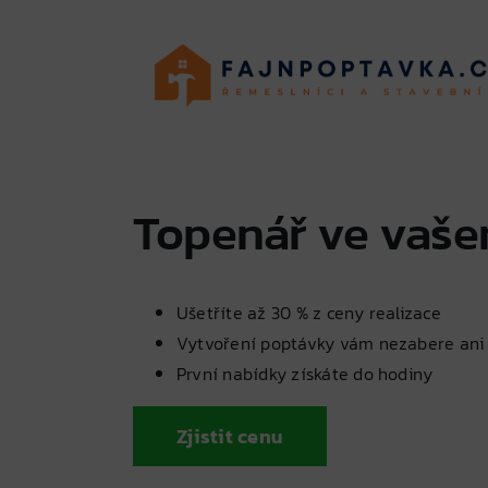
Skip
to
content
Topenář ve vaš
Ušetříte až 30 % z ceny realizace
Vytvoření poptávky vám nezabere ani
První nabídky získáte do hodiny
Zjistit cenu