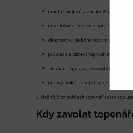
montáž bojlerů a zásobníků teplé vody
odvzdušnění topení, dopouštění, vyvá
diagnostiku slabého topení (studené ra
proplach a čištění topných systémů, od
instalaci regulace, termostatů, směšov
opravy úniků, kapající spoje, výměnu 
U složitějších zakázek topenář často spolu
Kdy zavolat topenář