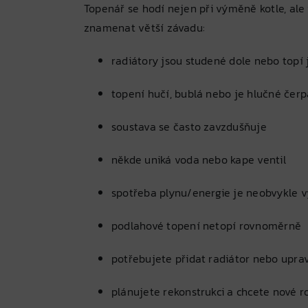
Topenář se hodí nejen při výměně kotle, ale
znamenat větší závadu:
radiátory jsou studené dole nebo topí 
topení hučí, bublá nebo je hlučné čerp
soustava se často zavzdušňuje
někde uniká voda nebo kape ventil
spotřeba plynu/energie je neobvykle 
podlahové topení netopí rovnoměrně
potřebujete přidat radiátor nebo upra
plánujete rekonstrukci a chcete nové r