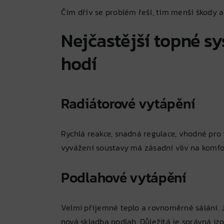
Čím dřív se problém řeší, tím menší škody 
Nejčastější topné s
hodí
Radiátorové vytápění
Rychlá reakce, snadná regulace, vhodné pro 
vyvážení soustavy má zásadní vliv na komfor
Podlahové vytápění
Velmi příjemné teplo a rovnoměrné sálání. J
nová skladba podlah. Důležitá je správná iz