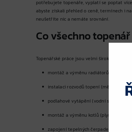
potřebujete topenáře, vyplatí se poptat ví
abyste získali přehled o ceně, termínech i n
neušetříte nic a nemáte srovnání.
Co všechno topenář 
Topenářské práce jsou velmi široké. Nejčastěj
montáž a výměnu radiátorů včetně vent
instalaci rozvodů topení (měď, plast, oc
podlahové vytápění (vodní systémy)
montáž a výměnu kotlů (plynové, na tuh
zapojení tepelných čerpadel (ve spolup