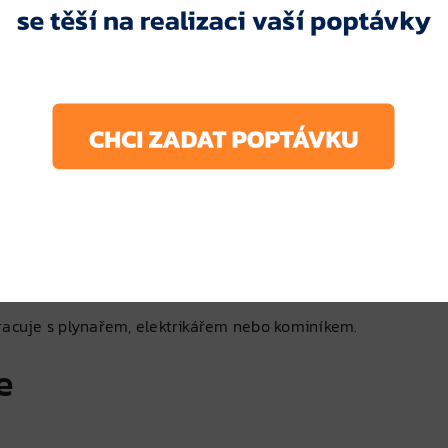
 (podle typu systému)
žení soustavy
diátory, špatná cirkulace)
stranění kalů
acích ventilů
čerpadel a armatur
pracuje s plynařem, elektrikářem nebo kominíkem.
e