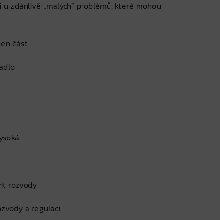
 i u zdánlivě „malých“ problémů, které mohou
jen část
adlo
vysoká
vit rozvody
ozvody a regulaci