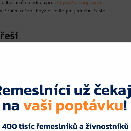
ce odborníků najednou přes
https://fajnpoptavka.cz
,
avrženém řešení. Když oslovíte jen jednoho, často
řeší
i jde o:
ilů a termostatických hlavic
el)
á paliva, elektrokotle)
ráci se specializovanou firmou)