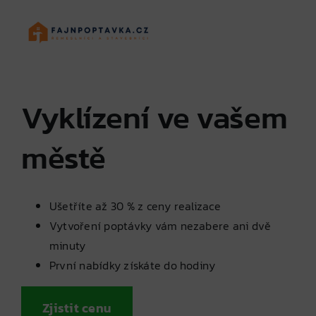
Skip
to
content
Vyklízení ve vašem
městě
Ušetříte až 30 % z ceny realizace
Vytvoření poptávky vám nezabere ani dvě
minuty
První nabídky získáte do hodiny
Zjistit cenu