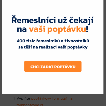
fajnpoptavka.cz
, získáte:
přehled o cenách a podmínkách ve vašem okolí
nabídky od ověřených a pojištěných firem
možnost vybrat si nejvýhodnější řešení
úsporu času – jednou poptávkou oslovíte více
dodavatelů
Jak jednoduše poptat
vyklízení
Vyplňte
poptávkový formulář na
fajnpoptavka.cz