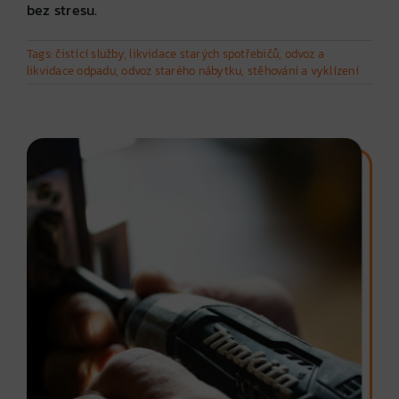
bez stresu.
Tags:
čistící služby
,
likvidace starých spotřebičů
,
odvoz a
likvidace odpadu
,
odvoz starého nábytku
,
stěhování a vyklízení