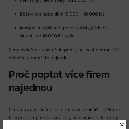
menší byt nebo sklep: od 2 000 Kč
běžný byt nebo dům: 5 000 – 10 000 Kč
kompletní vyklízení pozůstalosti, půdy či
skladu: od 10 000 Kč výše
Cenu ovlivňuje také přístupnost, nutnost demontáže
nábytku a množství odpadu.
Proč poptat více firem
najednou
Ceny i rozsah služeb se mohou výrazně lišit. Některé
firmy nabízejí odvoz zdarma, jiné expresní termíny
×
nebo úklid v ceně. Když poptáte více firem přes