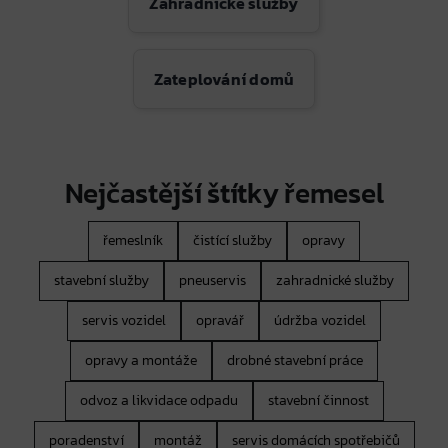
Zahradnické služby
Zateplování domů
Nejčastější štítky řemesel
řemeslník
čistící služby
opravy
stavební služby
pneuservis
zahradnické služby
servis vozidel
opravář
údržba vozidel
opravy a montáže
drobné stavební práce
odvoz a likvidace odpadu
stavební činnost
poradenství
montáž
servis domácích spotřebičů