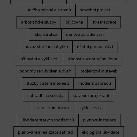
údržba zeleně a stromů
stavební projekt
arboristické služby
půjčovna
střešní práce
rekonstrukce
daňové poradenství
odvoz starého nábytku
účetní poradenství
stěhování a vyklízení
rekonstrukce starého domu
odborný servis oken a dveří
projektování staveb
služby čištění interiérů
moderní zábradlí
zábradlí na schody
stavební projektant
servis klimatizace
cykloservis
likvidace starých spotřebičů
plynové instalace
plánování a realizace zahrad
ekologická likvidace