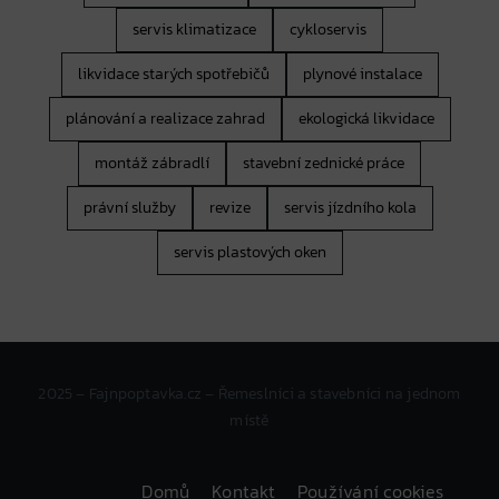
servis klimatizace
cykloservis
likvidace starých spotřebičů
plynové instalace
plánování a realizace zahrad
ekologická likvidace
montáž zábradlí
stavební zednické práce
právní služby
revize
servis jízdního kola
servis plastových oken
2025 – Fajnpoptavka.cz – Řemeslníci a stavebníci na jednom
místě
Domů
Kontakt
Používání cookies