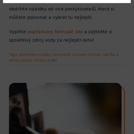
našem webu
FajnPoptávka.cz
. Během krátké doby
obdržíte nabídky od více poskytovatelů, které si
můžete porovnat a vybrat tu nejlepší.
Vyplňte
poptávkový formulář zde
a zajistěte si
spolehlivý zdroj vody za nejlepší cenu!
Tags:
dezinfekce studny
,
řemeslník
,
stavební činnost
,
údržba a
servis studní
,
vrtání studní