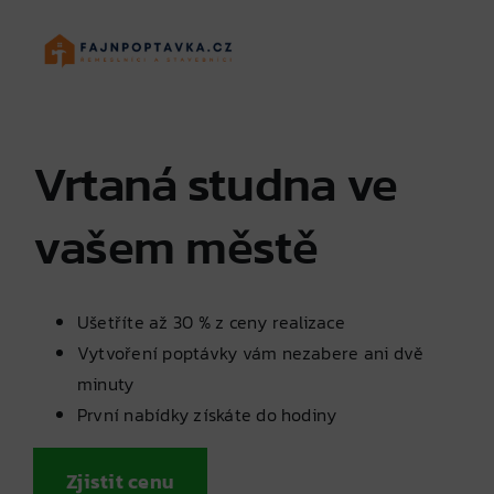
Skip
to
content
Vrtaná studna ve
vašem městě
Ušetříte až 30 % z ceny realizace
Vytvoření poptávky vám nezabere ani dvě
minuty
První nabídky získáte do hodiny
Zjistit cenu