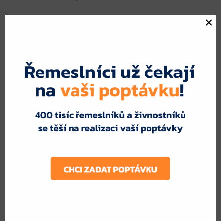
Porovnání cenových nabídek
– Každá firma
×
může nabídnout jinou cenu za stejnou službu.
Různé technologie vrtání
– Některé metody
mohou být efektivnější podle typu podloží.
Reference a zkušenosti
– Možnost výběru
nejlepšího odborníka na základě recenzí.
Garanci kvality
– Profesionální firmy často
nabízejí záruku na provedené práce.
Jak získat nejlepší nabídku na
vrtanou studnu?
Místo oslovování jednotlivých firem zvlášť můžete
jednoduše zadat
poptávku na vrtanou studnu
na