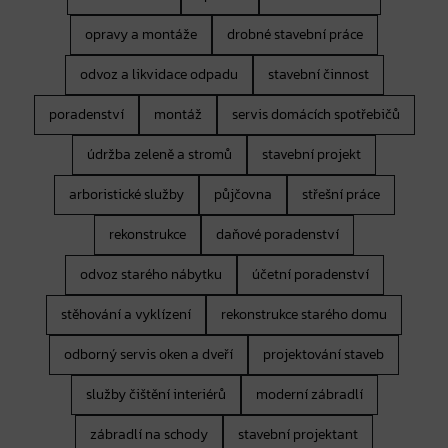
opravy a montáže
drobné stavební práce
odvoz a likvidace odpadu
stavební činnost
poradenství
montáž
servis domácích spotřebičů
údržba zeleně a stromů
stavební projekt
arboristické služby
půjčovna
střešní práce
rekonstrukce
daňové poradenství
odvoz starého nábytku
účetní poradenství
stěhování a vyklízení
rekonstrukce starého domu
odborný servis oken a dveří
projektování staveb
služby čištění interiérů
moderní zábradlí
zábradlí na schody
stavební projektant