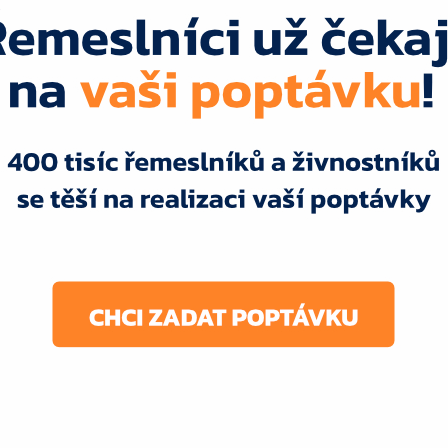
oupí
?
ků
terénu a potřeby
adenství
uše?
zíku za kolo
na webu
FajnPoptávka.cz
a během
eho okolí. Vyberete si tu nejlepší variantu – podle