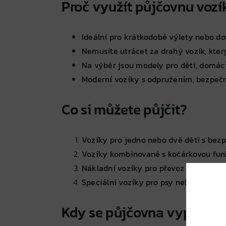
Proč využít půjčovnu vozí
Ideální pro krátkodobé výlety nebo d
Nemusíte utrácet za drahý vozík, kter
Na výběr jsou modely pro děti, domácí
Moderní vozíky s odpružením, bezpeč
Co si můžete půjčit?
Vozíky pro jedno nebo dvě děti s bez
Vozíky kombinované s kočárkovou funk
Nákladní vozíky pro převoz nákupů, s
Speciální vozíky pro psy nebo jiná mal
Kdy se půjčovna vyplatí n