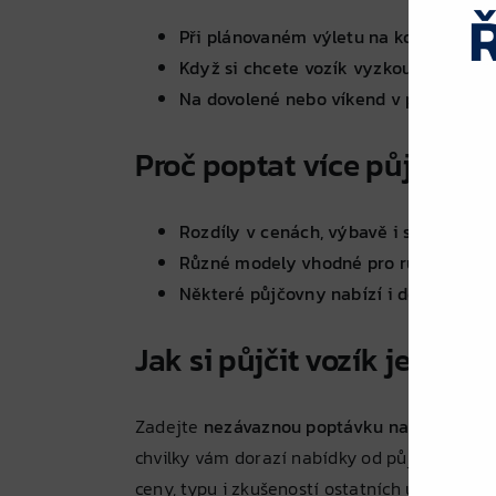
Při plánovaném výletu na kole s dětmi
Když si chcete vozík vyzkoušet před k
Na dovolené nebo víkend v přírodě
Proč poptat více půjčoven
Rozdíly v cenách, výbavě i stavu vozí
Různé modely vhodné pro různé typy 
Některé půjčovny nabízí i dovoz a por
Jak si půjčit vozík jednod
Zadejte
nezávaznou poptávku na půjčení vo
chvilky vám dorazí nabídky od půjčoven z vaš
ceny, typu i zkušeností ostatních uživatelů.