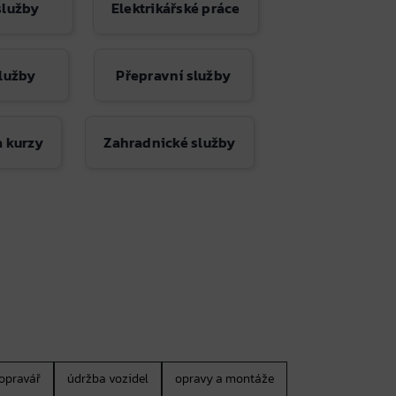
 služby
Elektrikářské práce
služby
Přepravní služby
a kurzy
Zahradnické služby
opravář
údržba vozidel
opravy a montáže