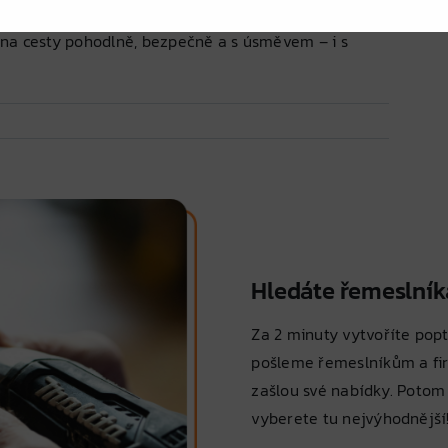
na cesty pohodlně, bezpečně a s úsměvem – i s
Hledáte řemeslník
Za 2 minuty vytvoříte popt
pošleme řemeslníkům a fi
zašlou své nabídky. Potom
vyberete tu nejvýhodnější