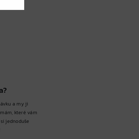
a?
ávku a my ji
rmám, které vám
 si jednoduše
!