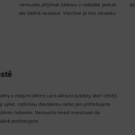
nemusíte přijímat žádnou z nabídek, pokud
až
vás žádná neosloví. Všechno je bez závazku.
ěstě
ny s malými dětmi i pro aktivní cyklisty, kteří chtějí
vý výlet, rodinnou dovolenou nebo jen potřebujete
deálním řešením. Nemusíte hned investovat do
uálně potřebujete.