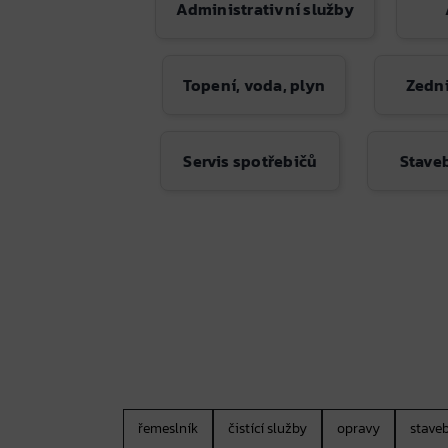
Administrativní služby
Topení, voda, plyn
Zedni
Servis spotřebičů
Stave
řemeslník
čistící služby
opravy
staveb