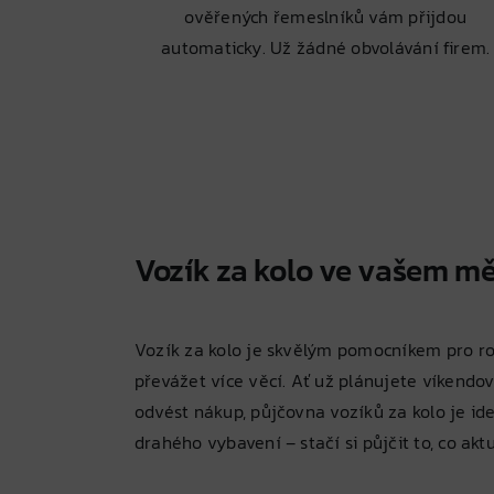
ověřených řemeslníků vám přijdou
automaticky. Už žádné obvolávání firem.
Vozík za kolo ve vašem m
Vozík za kolo je skvělým pomocníkem pro rodi
převážet více věcí. Ať už plánujete víkendo
odvést nákup, půjčovna vozíků za kolo je i
drahého vybavení – stačí si půjčit to, co akt