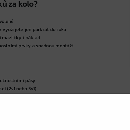
ků za kolo?
ovolené
ý využijete jen párkrát do roka
 mazlíčky i náklad
nostními prvky a snadnou montáží
pečnostními pásy
cí (2v1 nebo 3v1)
tanů, vybavení na kempování
á zvířata
ejvíc?