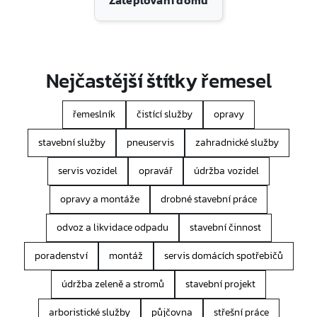
Zateplování domů
Nejčastější štítky řemesel
řemeslník
čistící služby
opravy
stavební služby
pneuservis
zahradnické služby
servis vozidel
opravář
údržba vozidel
opravy a montáže
drobné stavební práce
odvoz a likvidace odpadu
stavební činnost
poradenství
montáž
servis domácích spotřebičů
údržba zeleně a stromů
stavební projekt
arboristické služby
půjčovna
střešní práce