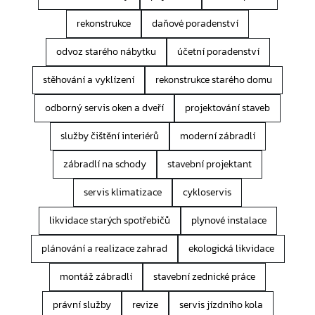
rekonstrukce
daňové poradenství
odvoz starého nábytku
účetní poradenství
stěhování a vyklízení
rekonstrukce starého domu
odborný servis oken a dveří
projektování staveb
služby čištění interiérů
moderní zábradlí
zábradlí na schody
stavební projektant
servis klimatizace
cykloservis
likvidace starých spotřebičů
plynové instalace
plánování a realizace zahrad
ekologická likvidace
montáž zábradlí
stavební zednické práce
právní služby
revize
servis jízdního kola