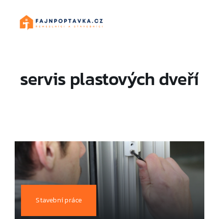
Skip
to
content
servis plastových dveří
Stavební práce