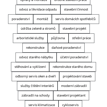
odvoz a likvidace odpadu
stavební činnost
poradenství
montáž
servis domácích spotřebičů
údržba zeleně a stromů
stavební projekt
arboristické služby
půjčovna
střešní práce
rekonstrukce
daňové poradenství
odvoz starého nábytku
účetní poradenství
stěhování a vyklízení
rekonstrukce starého domu
odborný servis oken a dveří
projektování staveb
služby čištění interiérů
moderní zábradlí
zábradlí na schody
stavební projektant
servis klimatizace
cykloservis