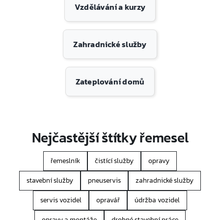
Vzdělávání a kurzy
Zahradnické služby
Zateplování domů
Nejčastější štítky řemesel
řemeslník
čistící služby
opravy
stavební služby
pneuservis
zahradnické služby
servis vozidel
opravář
údržba vozidel
opravy a montáže
drobné stavební práce