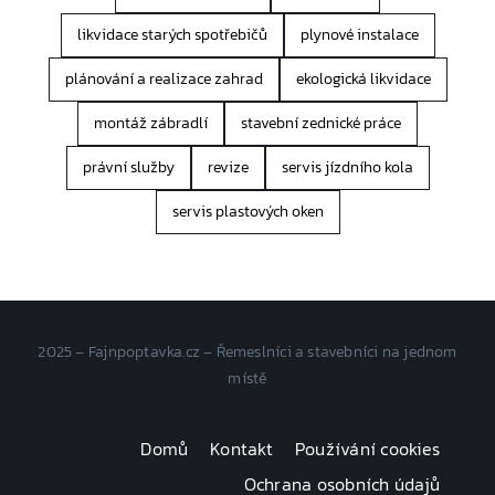
likvidace starých spotřebičů
plynové instalace
plánování a realizace zahrad
ekologická likvidace
montáž zábradlí
stavební zednické práce
právní služby
revize
servis jízdního kola
servis plastových oken
2025 – Fajnpoptavka.cz – Řemeslníci a stavebníci na jednom
místě
Domů
Kontakt
Používání cookies
Ochrana osobních údajů