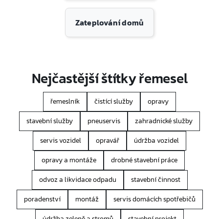
Zateplování domů
Nejčastější štítky řemesel
řemeslník
čistící služby
opravy
stavební služby
pneuservis
zahradnické služby
servis vozidel
opravář
údržba vozidel
opravy a montáže
drobné stavební práce
odvoz a likvidace odpadu
stavební činnost
poradenství
montáž
servis domácích spotřebičů
údržba zeleně a stromů
stavební projekt