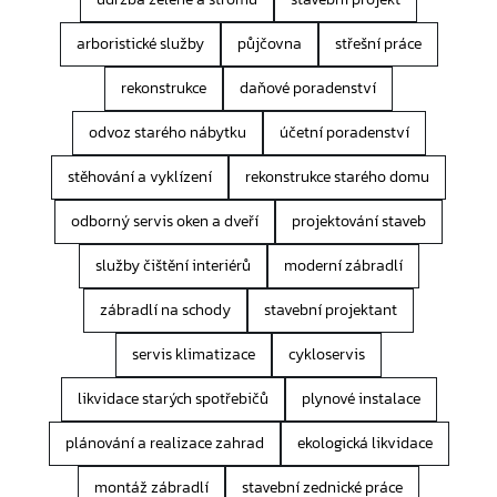
arboristické služby
půjčovna
střešní práce
rekonstrukce
daňové poradenství
odvoz starého nábytku
účetní poradenství
stěhování a vyklízení
rekonstrukce starého domu
odborný servis oken a dveří
projektování staveb
služby čištění interiérů
moderní zábradlí
zábradlí na schody
stavební projektant
servis klimatizace
cykloservis
likvidace starých spotřebičů
plynové instalace
plánování a realizace zahrad
ekologická likvidace
montáž zábradlí
stavební zednické práce