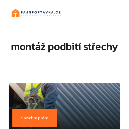
Skip
to
content
montáž podbití střechy
Stavební práce