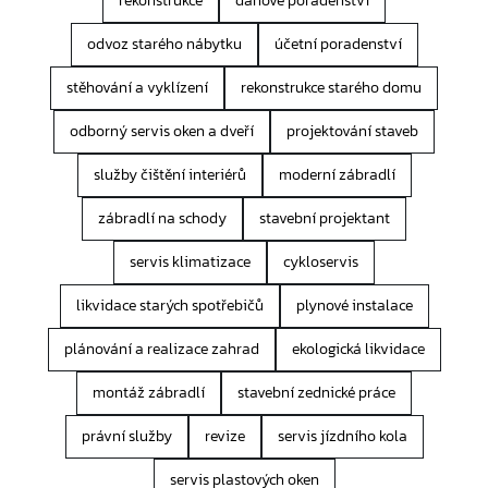
rekonstrukce
daňové poradenství
odvoz starého nábytku
účetní poradenství
stěhování a vyklízení
rekonstrukce starého domu
odborný servis oken a dveří
projektování staveb
služby čištění interiérů
moderní zábradlí
zábradlí na schody
stavební projektant
servis klimatizace
cykloservis
likvidace starých spotřebičů
plynové instalace
plánování a realizace zahrad
ekologická likvidace
montáž zábradlí
stavební zednické práce
právní služby
revize
servis jízdního kola
servis plastových oken