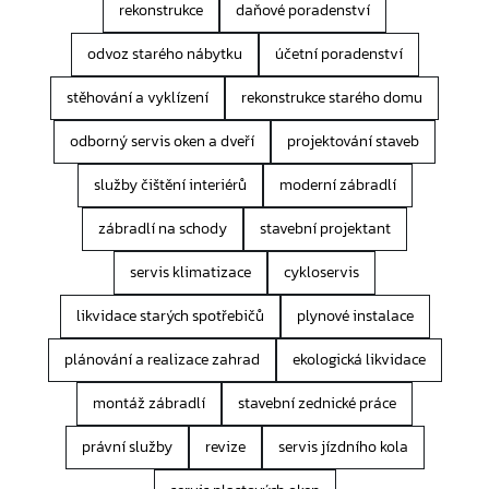
rekonstrukce
daňové poradenství
odvoz starého nábytku
účetní poradenství
stěhování a vyklízení
rekonstrukce starého domu
odborný servis oken a dveří
projektování staveb
služby čištění interiérů
moderní zábradlí
zábradlí na schody
stavební projektant
servis klimatizace
cykloservis
likvidace starých spotřebičů
plynové instalace
plánování a realizace zahrad
ekologická likvidace
montáž zábradlí
stavební zednické práce
právní služby
revize
servis jízdního kola