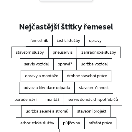
Nejčastější štítky řemesel
řemeslník
čistící služby
opravy
stavební služby
pneuservis
zahradnické služby
servis vozidel
opravář
údržba vozidel
opravy a montáže
drobné stavební práce
odvoz a likvidace odpadu
stavební činnost
poradenství
montáž
servis domácích spotřebičů
údržba zeleně a stromů
stavební projekt
arboristické služby
půjčovna
střešní práce