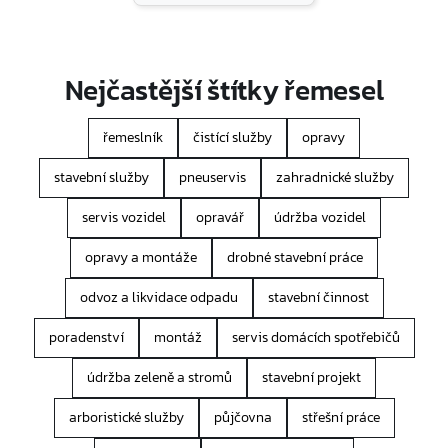
Nejčastější štítky řemesel
řemeslník
čistící služby
opravy
stavební služby
pneuservis
zahradnické služby
servis vozidel
opravář
údržba vozidel
opravy a montáže
drobné stavební práce
odvoz a likvidace odpadu
stavební činnost
poradenství
montáž
servis domácích spotřebičů
údržba zeleně a stromů
stavební projekt
arboristické služby
půjčovna
střešní práce