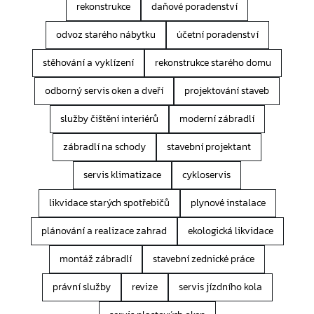
rekonstrukce
daňové poradenství
odvoz starého nábytku
účetní poradenství
stěhování a vyklízení
rekonstrukce starého domu
odborný servis oken a dveří
projektování staveb
služby čištění interiérů
moderní zábradlí
zábradlí na schody
stavební projektant
servis klimatizace
cykloservis
likvidace starých spotřebičů
plynové instalace
plánování a realizace zahrad
ekologická likvidace
montáž zábradlí
stavební zednické práce
právní služby
revize
servis jízdního kola