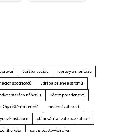
opravář
údržba vozidel
opravy a montáže
mácích spotřebičů
údržba zeleně a stromů
odvoz starého nábytku
účetní poradenství
lužby čištění interiérů
moderní zábradlí
lynové instalace
plánování a realizace zahrad
jízdního kola
servis plastových oken