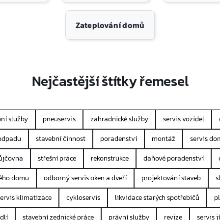
Zateplování domů
Nejčastější štítky řemesel
ní služby
pneuservis
zahradnické služby
servis vozidel
 odpadu
stavební činnost
poradenství
montáž
servis do
ůjčovna
střešní práce
rekonstrukce
daňové poradenství
rého domu
odborný servis oken a dveří
projektování staveb
s
servis klimatizace
cykloservis
likvidace starých spotřebičů
p
dlí
stavební zednické práce
právní služby
revize
servis 