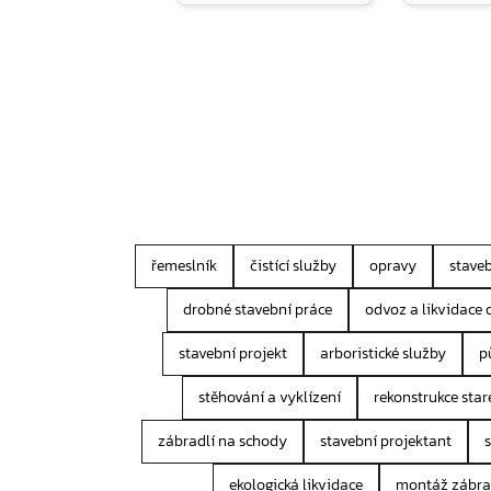
řemeslník
čistící služby
opravy
staveb
drobné stavební práce
odvoz a likvidace
stavební projekt
arboristické služby
p
stěhování a vyklízení
rekonstrukce sta
zábradlí na schody
stavební projektant
ekologická likvidace
montáž zábra