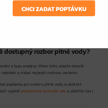
ovést rozbor odborníkem?
toře.
dě.
ích systémů.
ro celou rodinu.
vě dostupný rozbor pitné vody?
vání a typu analýzy. Místo toho, abyste oslovili
e nabídek a získat nejlepší možnou variantu.
at poptávku po rozboru pitné vody a obdržet
tačí vyplnit
poptávkový formulář zde
a ušetříte čas i