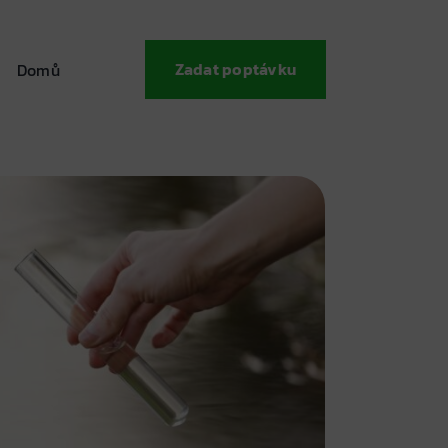
Zadat poptávku
Domů