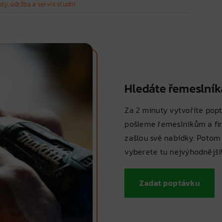
ody
,
údržba a servis studní
Hledáte řemeslník
Za 2 minuty vytvoříte popt
pošleme řemeslníkům a fi
zašlou své nabídky. Potom
vyberete tu nejvýhodnější
Zadat poptávku