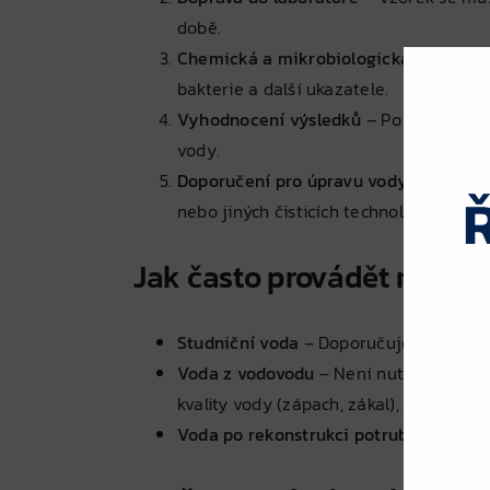
době.
Chemická a mikrobiologická analýza
–
bakterie a další ukazatele.
Vyhodnocení výsledků
– Po provedení 
vody.
Doporučení pro úpravu vody
– V přípa
nebo jiných čisticích technologií.
Jak často provádět rozbor
Studniční voda
– Doporučuje se testov
Voda z vodovodu
– Není nutné pravide
kvality vody (zápach, zákal), je vhodné
Voda po rekonstrukci potrubí
– Pokud d