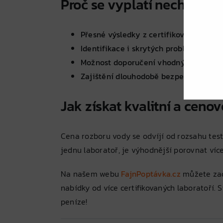
Proč se vyplatí nechat pr
Přesné výsledky z certifikované labora
Identifikace i skrytých problémů ve vo
Možnost doporučení vhodných filtračn
Zajištění dlouhodobě bezpečné vody p
Jak získat kvalitní a ceno
Cena rozboru vody se odvíjí od rozsahu testo
jednu laboratoř, je výhodnější porovnat víc
Na našem webu
FajnPoptávka.cz
můžete zad
nabídky od více certifikovaných laboratoří. S
peníze!