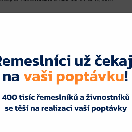
 Laboratoř testuje obsah minerálů, těžkých kovů, pH,
analýzy obdržíte podrobnou zprávu o kvalitě vaší
dě problémů je možné vodu upravit pomocí filtrů
 vody?
at minimálně 1× ročně.
lné testování, ale pokud máte podezření na změnu
 provést analýzu.
ošlo k výměně rozvodů, je dobré provést kontrolu.