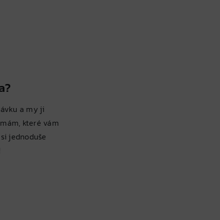
a?
ávku a my ji
rmám, které vám
 si jednoduše
!