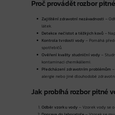
Proč provádět rozbor pitn
Zajištění zdravotní nezávadnosti
– Odh
látek.
Detekce nečistot a těžkých kovů
– Nap
Kontrola tvrdosti vody
– Pomáhá přede
spotřebičů.
Ověření kvality studniční vody
– Studn
kontaminaci chemikáliemi.
Předcházení zdravotním problémům
– 
alergie nebo jiné dlouhodobé zdravotn
Jak probíhá rozbor pitné 
Odběr vzorku vody
– Vzorek vody se o
Doprava do laboratoře
– Vzorek se musí