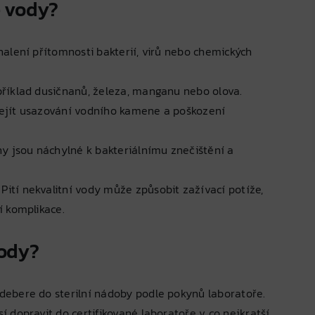
é vody?
alení přítomnosti bakterií, virů nebo chemických
říklad dusičnanů, železa, manganu nebo olova.
jít usazování vodního kamene a poškození
y jsou náchylné k bakteriálnímu znečištění a
Pití nekvalitní vody může způsobit zažívací potíže,
í komplikace.
vody?
debere do sterilní nádoby podle pokynů laboratoře.
 dopravit do certifikované laboratoře v co nejkratší