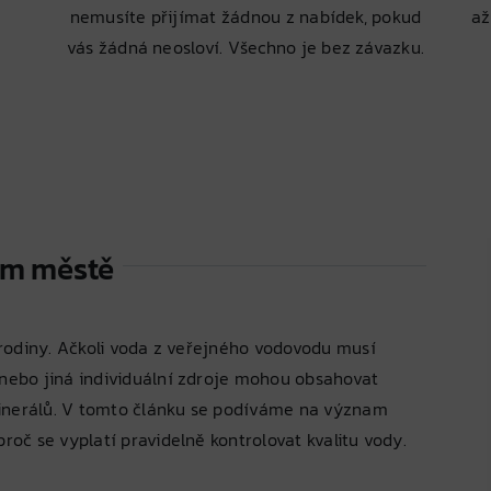
nemusíte přijímat žádnou z nabídek, pokud
až
vás žádná neosloví. Všechno je bez závazku.
em městě
é rodiny. Ačkoli voda z veřejného vodovodu musí
 nebo jiná individuální zdroje mohou obsahovat
minerálů. V tomto článku se podíváme na význam
proč se vyplatí pravidelně kontrolovat kvalitu vody.