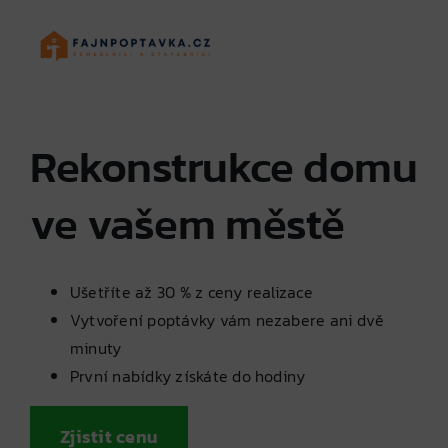
Skip
to
content
Rekonstrukce domu
ve vašem městě
Ušetříte až 30 % z ceny realizace
Vytvoření poptávky vám nezabere ani dvě
minuty
První nabídky získáte do hodiny
Zjistit cenu