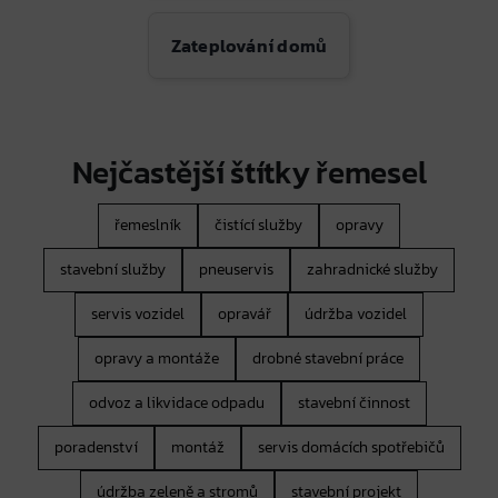
Zateplování domů
Nejčastější štítky řemesel
řemeslník
čistící služby
opravy
stavební služby
pneuservis
zahradnické služby
servis vozidel
opravář
údržba vozidel
opravy a montáže
drobné stavební práce
odvoz a likvidace odpadu
stavební činnost
poradenství
montáž
servis domácích spotřebičů
údržba zeleně a stromů
stavební projekt