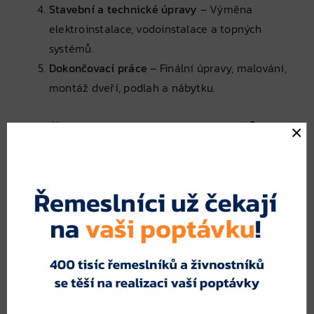
Stavební a technické úpravy
– Výměna
elektroinstalace, vodoinstalace a topných
systémů.
Dokončovací práce
– Finální úpravy, malování,
montáž dveří, podlah a nábytku.
Proč poptat více odborníků na
×
rekonstrukci domu?
Oslovením více specialistů získáte:
Porovnání cenových nabídek
– Každá firma
může nabídnout jinou cenu a technologii.
Různé stavební postupy
– Možnost výběru
nejvhodnější metody pro váš dům.
Reference a zkušenosti
– Možnost vybrat si