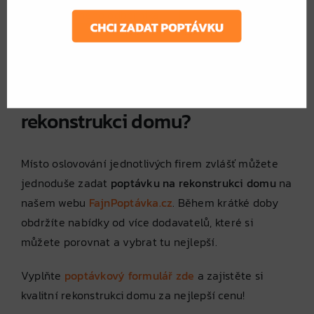
ověřeného odborníka.
Garanci kvality
– Profesionální firmy často
poskytují záruku na své služby.
Jak získat nejlepší nabídku na
rekonstrukci domu?
Místo oslovování jednotlivých firem zvlášť můžete
jednoduše zadat
poptávku na rekonstrukci domu
na
našem webu
FajnPoptávka.cz
. Během krátké doby
obdržíte nabídky od více dodavatelů, které si
můžete porovnat a vybrat tu nejlepší.
Vyplňte
poptávkový formulář zde
a zajistěte si
kvalitní rekonstrukci domu za nejlepší cenu!