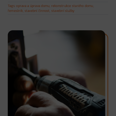
Tags:
oprava a úprava domu
,
rekonstrukce starého domu
,
řemeslník
,
stavební činnost
,
stavební služby