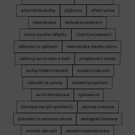
arboristické služby
půjčovna
střešní práce
rekonstrukce
daňové poradenství
odvoz starého nábytku
účetní poradenství
stěhování a vyklízení
rekonstrukce starého domu
odborný servis oken a dveří
projektování staveb
služby čištění interiérů
moderní zábradlí
zábradlí na schody
stavební projektant
servis klimatizace
cykloservis
likvidace starých spotřebičů
plynové instalace
plánování a realizace zahrad
ekologická likvidace
montáž zábradlí
stavební zednické práce