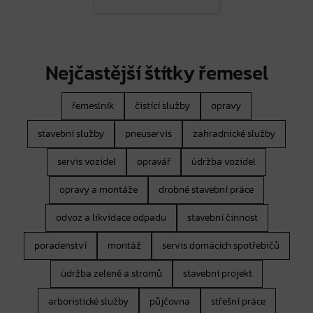
Nejčastější štítky řemesel
řemeslník
čistící služby
opravy
stavební služby
pneuservis
zahradnické služby
servis vozidel
opravář
údržba vozidel
opravy a montáže
drobné stavební práce
odvoz a likvidace odpadu
stavební činnost
poradenství
montáž
servis domácích spotřebičů
údržba zeleně a stromů
stavební projekt
arboristické služby
půjčovna
střešní práce