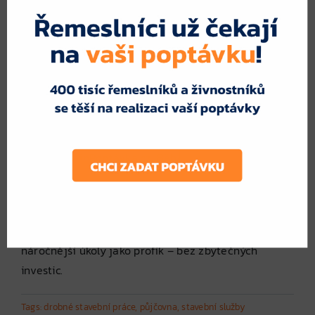
technice
Některé půjčovny nabízí dopravu techniky až
na místo nebo slevy při víkendovém využití
Jak si půjčit nářadí bez stresu?
Zadejte
nezávaznou poptávku na zapůjčení nářadí
na webu
FajnPoptávka.cz
. Během chvilky získáte
nabídky od více půjčoven z vašeho okolí a vyberete
si tu nejlepší – podle ceny, dostupnosti i podmínek.
Vyplňte
poptávkový formulář zde
a zvládněte i
náročnější úkoly jako profík – bez zbytečných
investic.
Tags:
drobné stavební práce
,
půjčovna
,
stavební služby