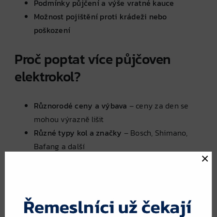
Podmínky půjčení a výše vratné kauce
Možnost pojištění proti krádeži nebo
poškození
Proč poptat více půjčoven
elektrokol?
Různorodé ceny a výbava
– ceny za den se
mohou výrazně lišit
Různé typy kol a značky
– Bosch, Shimano,
Bafang a další
×
Možnost vyzvednutí/vrácení na jiném místě
Rozdílné podmínky zapůjčení a délky
výpůjčky
Jak si zajistit to nejlepší