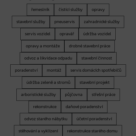
řemeslník
čistící služby
opravy
stavební služby
pneuservis
zahradnické služby
servis vozidel
opravář
údržba vozidel
opravy a montáže
drobné stavební práce
odvoz a likvidace odpadu
stavební činnost
poradenství
montáž
servis domácích spotřebičů
údržba zeleně a stromů
stavební projekt
arboristické služby
půjčovna
střešní práce
rekonstrukce
daňové poradenství
odvoz starého nábytku
účetní poradenství
stěhování a vyklízení
rekonstrukce starého domu