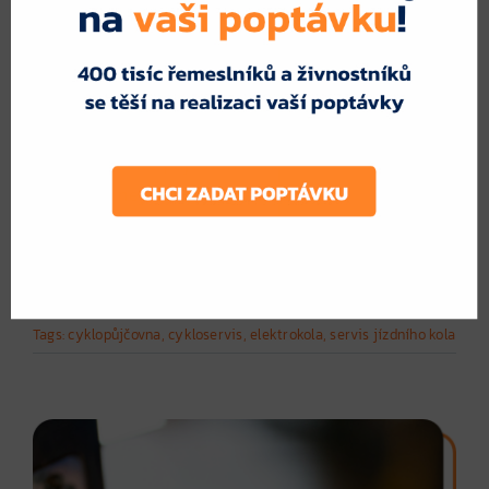
elektrokolo za férovou cenu?
Stačí zadat
nezávaznou poptávku na půjčení
elektrokola
na webu
FajnPoptávka.cz
. Získáte
nabídky od více půjčoven a snadno si vyberete tu,
která vám nejvíce vyhovuje.
Vyplňte
poptávkový formulář zde
a vyrazte vstříc
novým zážitkům – bez námahy a s úsměvem!
Tags:
cyklopůjčovna
,
cykloservis
,
elektrokola
,
servis jízdního kola