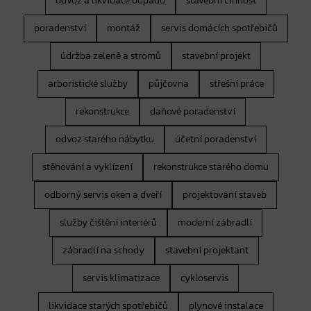
odvoz a likvidace odpadu
stavební činnost
poradenství
montáž
servis domácích spotřebičů
údržba zeleně a stromů
stavební projekt
arboristické služby
půjčovna
střešní práce
rekonstrukce
daňové poradenství
odvoz starého nábytku
účetní poradenství
stěhování a vyklízení
rekonstrukce starého domu
odborný servis oken a dveří
projektování staveb
služby čištění interiérů
moderní zábradlí
zábradlí na schody
stavební projektant
servis klimatizace
cykloservis
likvidace starých spotřebičů
plynové instalace