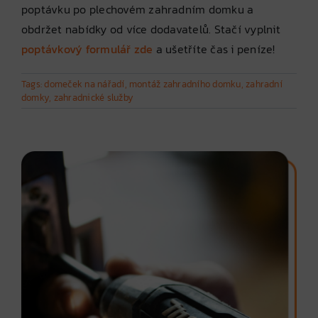
poptávku po plechovém zahradním domku a
obdržet nabídky od více dodavatelů. Stačí vyplnit
poptávkový formulář zde
a ušetříte čas i peníze!
Tags:
domeček na nářadí
,
montáž zahradního domku
,
zahradní
domky
,
zahradnické služby