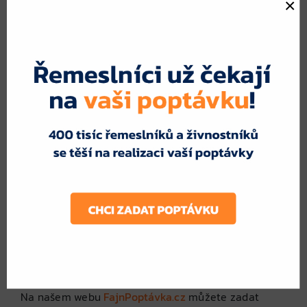
×
podlahy, což vyžaduje pevný základ.
Bezpečnost
– Možnost uzamykání pro ochranu
uložených věcí.
Jak získat kvalitní a cenově
dostupný plechový zahradní
domek?
Cena plechového domku závisí na jeho velikosti,
materiálu a konstrukčním provedení. Místo toho,
abyste oslovili jednoho prodejce, je výhodnější
porovnat více nabídek a získat nejlepší možnou
variantu.
Na našem webu
FajnPoptávka.cz
můžete zadat