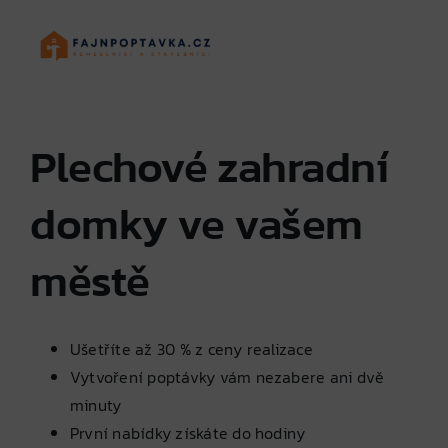
Skip
to
content
Plechové zahradní
domky ve vašem
městě
Ušetříte až 30 % z ceny realizace
Vytvoření poptávky vám nezabere ani dvě
minuty
První nabídky získáte do hodiny