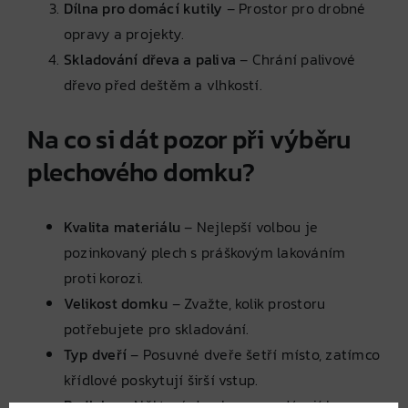
Dílna pro domácí kutily
– Prostor pro drobné
opravy a projekty.
Skladování dřeva a paliva
– Chrání palivové
dřevo před deštěm a vlhkostí.
Na co si dát pozor při výběru
plechového domku?
Kvalita materiálu
– Nejlepší volbou je
pozinkovaný plech s práškovým lakováním
proti korozi.
Velikost domku
– Zvažte, kolik prostoru
potřebujete pro skladování.
Typ dveří
– Posuvné dveře šetří místo, zatímco
křídlové poskytují širší vstup.
Podlaha
– Některé domky se prodávají bez