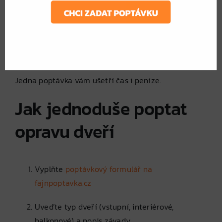
nabídky od ověřených truhlářů a zámečníků
možnost vybrat si nejvýhodnější řešení
jistotu kvalitní opravy bez zbytečných nákladů
Jedna poptávka vám ušetří čas i peníze.
Jak jednoduše poptat
opravu dveří
Vyplňte
poptávkový formulář na
fajnpoptavka.cz
Uveďte typ dveří (vstupní, interiérové,
balkonové) a popis závady