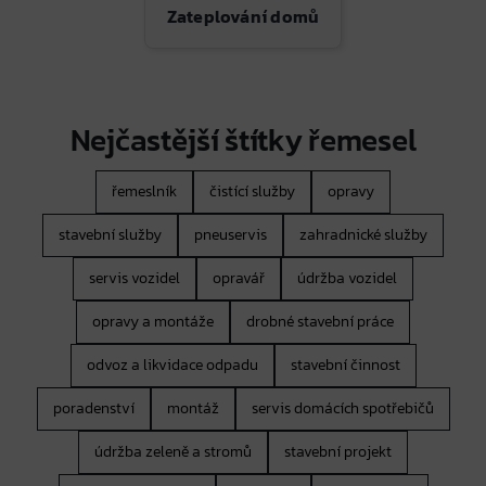
Zateplování domů
Nejčastější štítky řemesel
řemeslník
čistící služby
opravy
stavební služby
pneuservis
zahradnické služby
servis vozidel
opravář
údržba vozidel
opravy a montáže
drobné stavební práce
odvoz a likvidace odpadu
stavební činnost
poradenství
montáž
servis domácích spotřebičů
údržba zeleně a stromů
stavební projekt