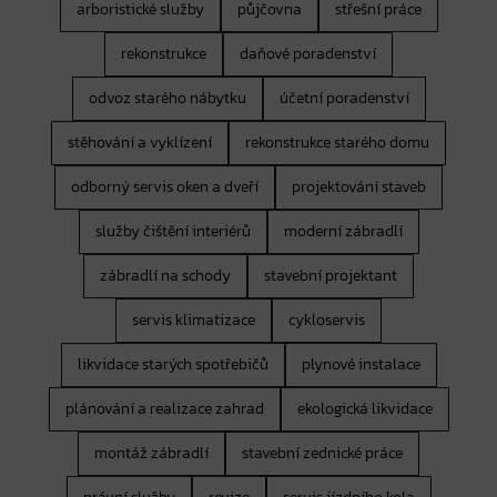
arboristické služby
půjčovna
střešní práce
rekonstrukce
daňové poradenství
odvoz starého nábytku
účetní poradenství
stěhování a vyklízení
rekonstrukce starého domu
odborný servis oken a dveří
projektování staveb
služby čištění interiérů
moderní zábradlí
zábradlí na schody
stavební projektant
servis klimatizace
cykloservis
likvidace starých spotřebičů
plynové instalace
plánování a realizace zahrad
ekologická likvidace
montáž zábradlí
stavební zednické práce