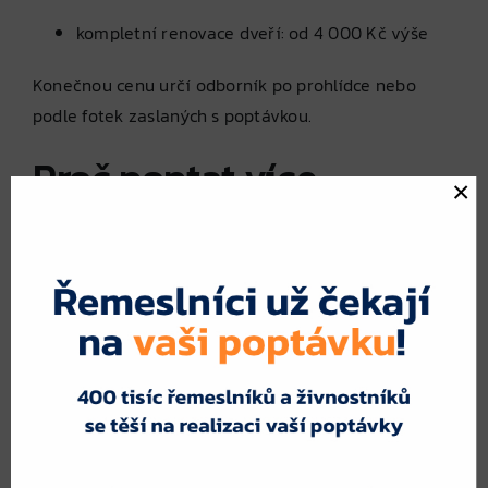
kompletní renovace dveří: od 4 000 Kč výše
Konečnou cenu určí odborník po prohlídce nebo
podle fotek zaslaných s poptávkou.
Proč poptat více
×
řemeslníků najednou
Ceny i přístup jednotlivých odborníků se mohou lišit.
Někdo nabízí rychlý výjezd, jiný poskytne lepší cenu
nebo záruku. Když poptáte více řemeslníků přes
fajnpoptavka.cz
, získáte:
přehled o cenách a termínech