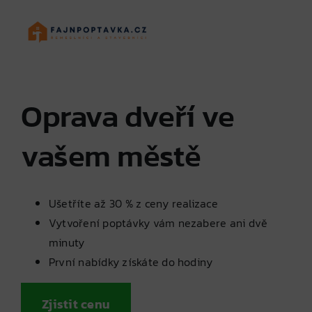
Skip
to
content
Oprava dveří ve
vašem městě
Ušetříte až 30 % z ceny realizace
Vytvoření poptávky vám nezabere ani dvě
minuty
První nabídky získáte do hodiny
Zjistit cenu