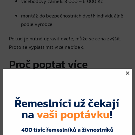
vícebodový zámek: 3 000 – 6 000 Kč
montáž do bezpečnostních dveří: individuálně
podle výrobce
Pokud je nutné upravit dveře, může se cena zvýšit.
Proto se vyplatí mít více nabídek.
Proč poptat více
×
zámečníků najednou
Ceny a termíny montáže se mohou lišit. Některý
zámečník nabízí i pohotovostní službu, jiný
prodlouženou záruku nebo dodávku certifikovaného
zámku. Poptáním více odborníků přes
fajnpoptavka.cz
získáte: