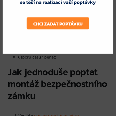
lepší přehled o cenách a možnostech
nabídky od ověřených zámečníků
jistotu správné instalace splňující
bezpečnostní normy
úsporu času i peněz
Jak jednoduše poptat
montáž bezpečnostního
zámku
Vyplňte
poptávkový formulář na