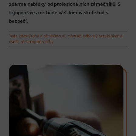
zdarma nabídky od profesionálních zámečníků. S
fajnpoptavka.cz bude váš domov skutečně v
bezpečí.
Tags:
kovovýroba a zámečnictví
,
montáž
,
odborný servis oken a
dveří
,
zámečnické služby