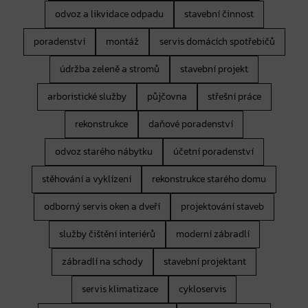
odvoz a likvidace odpadu
stavební činnost
poradenství
montáž
servis domácích spotřebičů
údržba zeleně a stromů
stavební projekt
arboristické služby
půjčovna
střešní práce
rekonstrukce
daňové poradenství
odvoz starého nábytku
účetní poradenství
stěhování a vyklízení
rekonstrukce starého domu
odborný servis oken a dveří
projektování staveb
služby čištění interiérů
moderní zábradlí
zábradlí na schody
stavební projektant
servis klimatizace
cykloservis