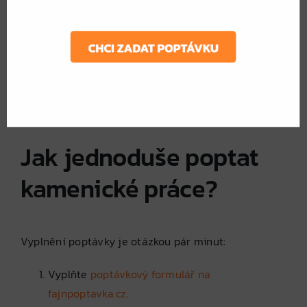
Najdete řemeslníka, který má zkušenosti s
vaším typem projektu.
A nejlepší způsob, jak to udělat? Vyplnit jednu
poptávku přes
fajnpoptavka.cz
a oslovit více
ověřených kamenictví najednou.
Jak jednoduše poptat
kamenické práce?
Vyplnění poptávky je otázkou pár minut:
Vyplňte
poptávkový formulář na
fajnpoptavka.cz
.