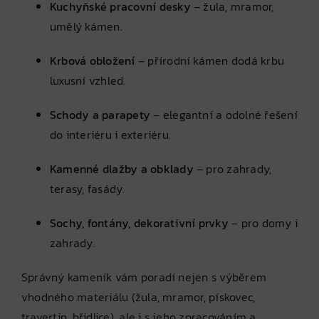
Kuchyňské pracovní desky
– žula, mramor,
umělý kámen.
Krbová obložení
– přírodní kámen dodá krbu
luxusní vzhled.
Schody a parapety
– elegantní a odolné řešení
do interiéru i exteriéru.
Kamenné dlažby a obklady
– pro zahrady,
terasy, fasády.
Sochy, fontány, dekorativní prvky
– pro domy i
zahrady.
Správný kameník vám poradí nejen s výběrem
vhodného materiálu (žula, mramor, pískovec,
travertin, břidlice), ale i s jeho zpracováním a