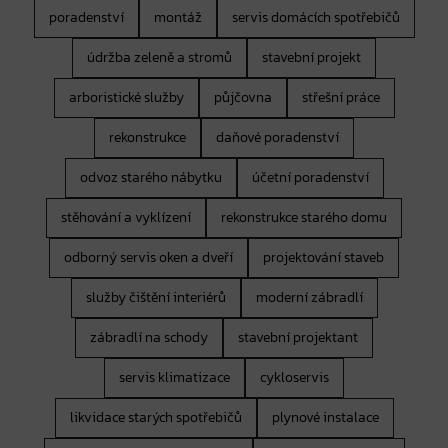
poradenství
montáž
servis domácích spotřebičů
údržba zeleně a stromů
stavební projekt
arboristické služby
půjčovna
střešní práce
rekonstrukce
daňové poradenství
odvoz starého nábytku
účetní poradenství
stěhování a vyklízení
rekonstrukce starého domu
odborný servis oken a dveří
projektování staveb
služby čištění interiérů
moderní zábradlí
zábradlí na schody
stavební projektant
servis klimatizace
cykloservis
likvidace starých spotřebičů
plynové instalace