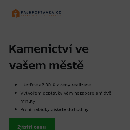
Skip
to
content
Kamenictví ve
vašem městě
Ušetříte až 30 % z ceny realizace
Vytvoření poptávky vám nezabere ani dvě
minuty
První nabídky získáte do hodiny
Zjistit cenu