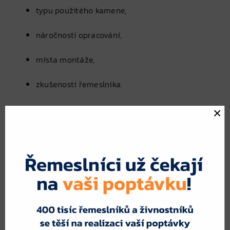
typu použitého kamene,
náročnosti opracování,
místa montáže,
zkušeností řemeslníka.
Výhody poptání více kamenictví:
×
Získáte lepší přehled o cenách a rozsahu
služeb.
Snadno porovnáte kvalitu nabízených
materiálů a práce.
Vyhnete se předraženým nabídkám a
nepoctivým firmám.