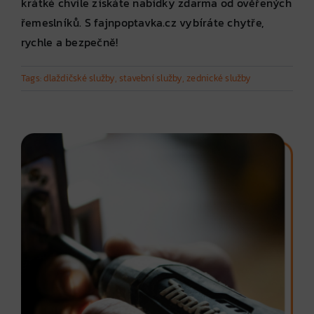
krátké chvíle získáte nabídky zdarma od ověřených
řemeslníků. S fajnpoptavka.cz vybíráte chytře,
rychle a bezpečně!
Tags:
dlaždičské služby
,
stavební služby
,
zednické služby