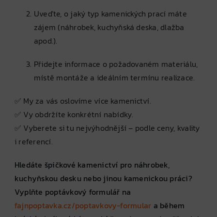
Uveďte, o jaký typ kamenických prací máte
zájem (náhrobek, kuchyňská deska, dlažba
apod.).
Přidejte informace o požadovaném materiálu,
místě montáže a ideálním termínu realizace.
✅ My za vás oslovíme více kamenictví.
✅ Vy obdržíte konkrétní nabídky.
✅ Vyberete si tu nejvýhodnější – podle ceny, kvality
i referencí.
Hledáte špičkové kamenictví pro náhrobek,
kuchyňskou desku nebo jinou kamenickou práci?
Vyplňte poptávkový formulář na
fajnpoptavka.cz/poptavkovy-formular
a během