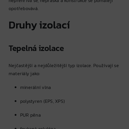
nepřehřívá se, nepraská a konstrukce se pomaleji
opotřebovává.
Druhy izolací
Tepelná izolace
Nejčastější a nejdůležitější typ izolace. Používají se
materiály jako:
minerální vlna
polystyren (EPS, XPS)
PUR pěna
foukaná celulóza