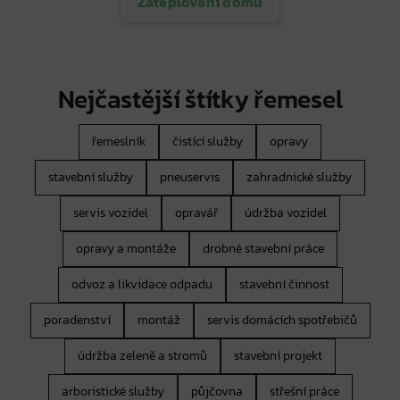
Zateplování domů
Nejčastější štítky řemesel
řemeslník
čistící služby
opravy
stavební služby
pneuservis
zahradnické služby
servis vozidel
opravář
údržba vozidel
opravy a montáže
drobné stavební práce
odvoz a likvidace odpadu
stavební činnost
poradenství
montáž
servis domácích spotřebičů
údržba zeleně a stromů
stavební projekt
arboristické služby
půjčovna
střešní práce