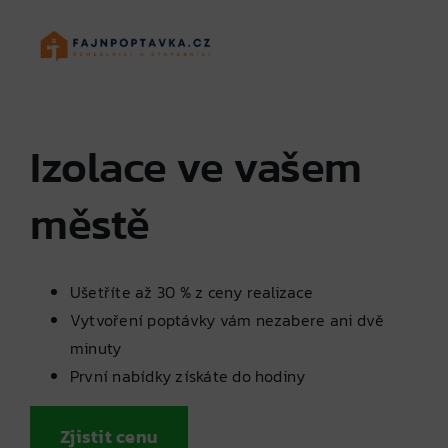
Skip
to
content
Izolace ve vašem
městě
Ušetříte až 30 % z ceny realizace
Vytvoření poptávky vám nezabere ani dvě
minuty
První nabídky získáte do hodiny
Zjistit cenu