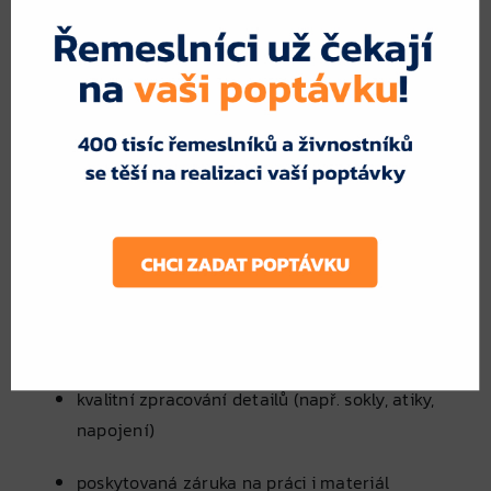
Proto se vyplatí poptat více firem — rozdíly mohou
být i tisíce korun.
Na co si dát pozor při
výběru firmy
reference a zkušenosti
správný návrh tloušťky a typu izolace
použití certifikovaných materiálů
kvalitní zpracování detailů (např. sokly, atiky,
napojení)
poskytovaná záruka na práci i materiál