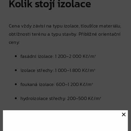
Kolik stojí izolace
Cena vždy závisí na typu izolace, tloušťce materiálu,
obtížnosti terénu a typu stavby. Přibližné orientační
ceny:
fasádní izolace: 1 200–2 000 Kč/m²
izolace střechy: 1 000–1 800 Kč/m²
foukaná izolace: 600–1 200 Kč/m²
hydroizolace střechy: 200–500 Kč/m²
izolace základů: dle typu, obvykle 600–1 500
×
Kč/m²