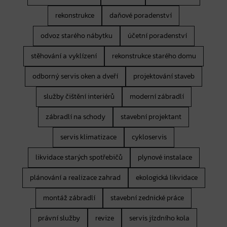
rekonstrukce
daňové poradenství
odvoz starého nábytku
účetní poradenství
stěhování a vyklízení
rekonstrukce starého domu
odborný servis oken a dveří
projektování staveb
služby čištění interiérů
moderní zábradlí
zábradlí na schody
stavební projektant
servis klimatizace
cykloservis
likvidace starých spotřebičů
plynové instalace
plánování a realizace zahrad
ekologická likvidace
montáž zábradlí
stavební zednické práce
právní služby
revize
servis jízdního kola