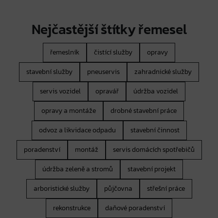
Nejčastější štítky řemesel
řemeslník
čistící služby
opravy
stavební služby
pneuservis
zahradnické služby
servis vozidel
opravář
údržba vozidel
opravy a montáže
drobné stavební práce
odvoz a likvidace odpadu
stavební činnost
poradenství
montáž
servis domácích spotřebičů
údržba zeleně a stromů
stavební projekt
arboristické služby
půjčovna
střešní práce
rekonstrukce
daňové poradenství