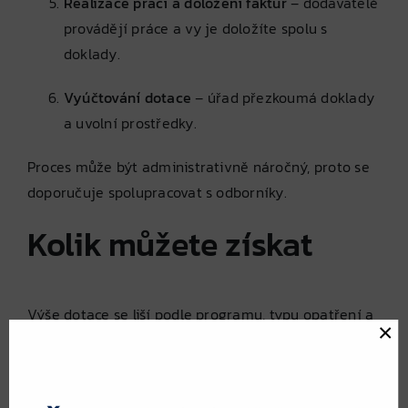
Realizace prací a doložení faktur
– dodavatelé
provádějí práce a vy je doložíte spolu s
doklady.
Vyúčtování dotace
– úřad přezkoumá doklady
a uvolní prostředky.
Proces může být administrativně náročný, proto se
doporučuje spolupracovat s odborníky.
Kolik můžete získat
Výše dotace se liší podle programu, typu opatření a
×
regionu. Obvykle se pohybuje od
20 % do 70 %
uznatelných nákladů
, někdy i více u specifických
opatření (např. kombinace zateplení + tepelná