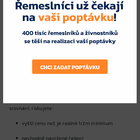
čerpadla).
Proč je dobré poptat
více odborníků
najednou
Realizace opatření, na která se dotace vztahují,
často vyžaduje spolupráci specialistů –
energetického posudkáře, projektanta a řemeslníků.
Pokud oslovíte pouze jednoho dodavatele bez
srovnání, riskujete:
vyšší cenu než je reálné tržní minimum
nevhodně navržené řešení