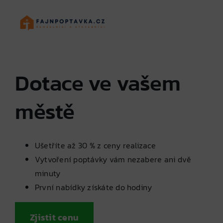
Skip
to
content
Dotace ve vašem
městě
Ušetříte až 30 % z ceny realizace
Vytvoření poptávky vám nezabere ani dvě
minuty
První nabídky získáte do hodiny
Zjistit cenu