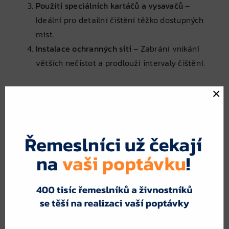
Použití speciálních kartáčů a vysavačů
–
Ideální pro detailní čištění těžko dostupných
míst.
Instalace ochranných sítí
– Zabrání vnikání
větších nečistot a prodlouží intervaly čištění.
Proč poptat více odborníků na
×
čištění okapů?
Oslovením více poskytovatelů získáte:
Porovnání cenových nabídek
– Každý odborník
může nabídnout jinou cenu za stejnou službu.
Různé metody čištění
– Někteří specialisté
využívají pokročilé techniky s lepší účinností.
Reference a zkušenosti
– Možnost výběru