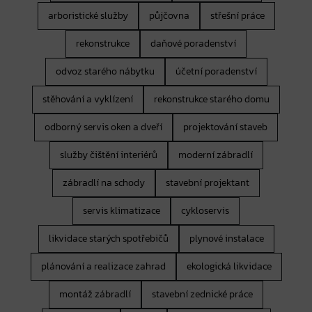
arboristické služby
půjčovna
střešní práce
rekonstrukce
daňové poradenství
odvoz starého nábytku
účetní poradenství
stěhování a vyklízení
rekonstrukce starého domu
odborný servis oken a dveří
projektování staveb
služby čištění interiérů
moderní zábradlí
zábradlí na schody
stavební projektant
servis klimatizace
cykloservis
likvidace starých spotřebičů
plynové instalace
plánování a realizace zahrad
ekologická likvidace
montáž zábradlí
stavební zednické práce