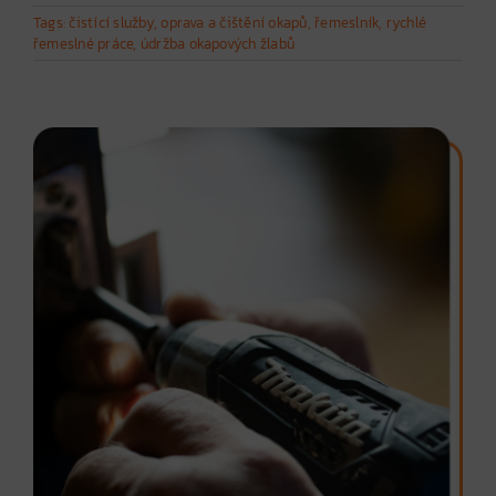
Tags:
čistící služby
,
oprava a čištění okapů
,
řemeslník
,
rychlé
řemeslné práce
,
údržba okapových žlabů