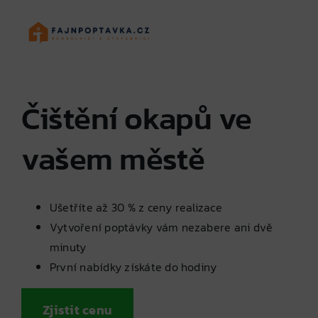
Skip
to
content
Čištění okapů ve
vašem městě
Ušetříte až 30 % z ceny realizace
Vytvoření poptávky vám nezabere ani dvě
minuty
První nabídky získáte do hodiny
Zjistit cenu