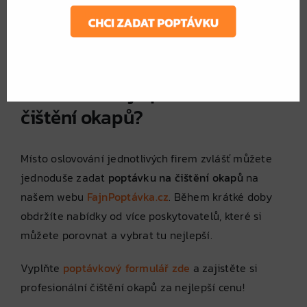
nejkvalitnější služby na základě hodnocení.
Garanci kvality
– Profesionální firmy často
nabízejí záruku na provedené práce.
Jak získat nejlepší nabídku na
čištění okapů?
Místo oslovování jednotlivých firem zvlášť můžete
jednoduše zadat
poptávku na čištění okapů
na
našem webu
FajnPoptávka.cz
. Během krátké doby
obdržíte nabídky od více poskytovatelů, které si
můžete porovnat a vybrat tu nejlepší.
Vyplňte
poptávkový formulář zde
a zajistěte si
profesionální čištění okapů za nejlepší cenu!