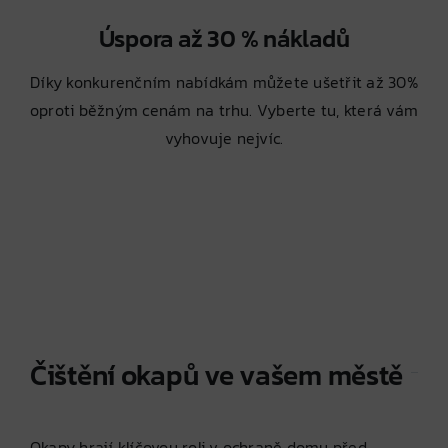
Úspora až 30 % nákladů
Díky konkurenčním nabídkám můžete ušetřit až 30%
oproti běžným cenám na trhu. Vyberte tu, která vám
vyhovuje nejvíc.
Čištění okapů ve vašem městě
Okapy hrají klíčovou roli v ochraně domu před