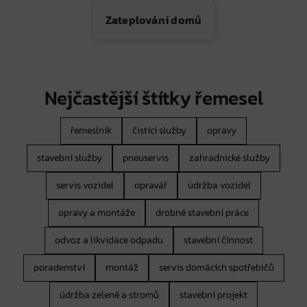
Zateplování domů
Nejčastější štítky řemesel
řemeslník
čistící služby
opravy
stavební služby
pneuservis
zahradnické služby
servis vozidel
opravář
údržba vozidel
opravy a montáže
drobné stavební práce
odvoz a likvidace odpadu
stavební činnost
poradenství
montáž
servis domácích spotřebičů
údržba zeleně a stromů
stavební projekt