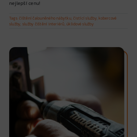
nejlepší cenu!
Tags:
čištění čalouněného nábytku
,
čistící služby
,
kobercové
služby
,
služby čištění interiérů
,
úklidové služby