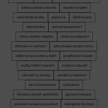
údržba zeleně a stromů
stavební projekt
arboristické služby
půjčovna
střešní práce
rekonstrukce
daňové poradenství
odvoz starého nábytku
účetní poradenství
stěhování a vyklízení
rekonstrukce starého domu
odborný servis oken a dveří
projektování staveb
služby čištění interiérů
moderní zábradlí
zábradlí na schody
stavební projektant
servis klimatizace
cykloservis
likvidace starých spotřebičů
plynové instalace
plánování a realizace zahrad
ekologická likvidace