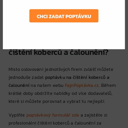
Reference a zkušenosti
– Výběr ověřeného
odborníka s kvalitními výsledky.
Garanci kvality
– Profesionální firmy často
poskytují záruku na své služby.
Jak získat nejlepší nabídku na
čištění koberců a čalounění?
Místo oslovování jednotlivých firem zvlášť můžete
jednoduše zadat
poptávku na čištění koberců a
čalounění
na našem webu
FajnPoptávka.cz
. Během
krátké doby obdržíte nabídky od více dodavatelů,
které si můžete porovnat a vybrat tu nejlepší.
Vyplňte
poptávkový formulář zde
a zajistěte si
profesionální čištění koberců a čalounění za