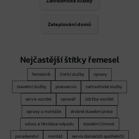
Zahradnické služby
Zateplování domů
Nejčastější štítky řemesel
řemeslník
čistící služby
opravy
stavební služby
pneuservis
zahradnické služby
servis vozidel
opravář
údržba vozidel
opravy a montáže
drobné stavební práce
odvoz a likvidace odpadu
stavební činnost
poradenství
montáž
servis domácích spotřebičů