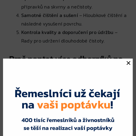
přípravků na skvrny a nečistoty.
Samotné čištění a sušení
– Hloubkové čištění a
následné vysušení povrchu.
Kontrola kvality a doporučení pro údržbu
–
Rady pro udržení dlouhodobé čistoty.
Proč poptat více odborníků na
×
čištění koberců a čalounění?
Oslovením více specialistů získáte:
Porovnání cenových nabídek
– Každá firma
nabízí jiné technologie a ceny.
Výběr nejvhodnější metody
– Možnost zvolit
nejlepší způsob čištění pro vaše potřeby.