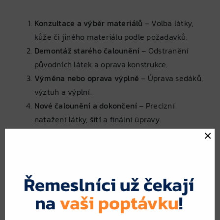
Konzultace a výběr materiálů
– Volba látky,
kůže či jiného materiálu podle požadavků.
Demontáž starého čalounění
– Odstranění
původních látek a oprava konstrukce.
Výměna nebo oprava výplně
– Úprava sedáků,
výztuh a výplní.
Nové čalounění a dokončení
– Precizní
natažení látky, šití a finální úpravy.
Kontrola kvality a doručení
– Ověření výsledku
×
a doručení zpět k zákazníkovi.
Proč poptat více odborníků na
čalounictví?