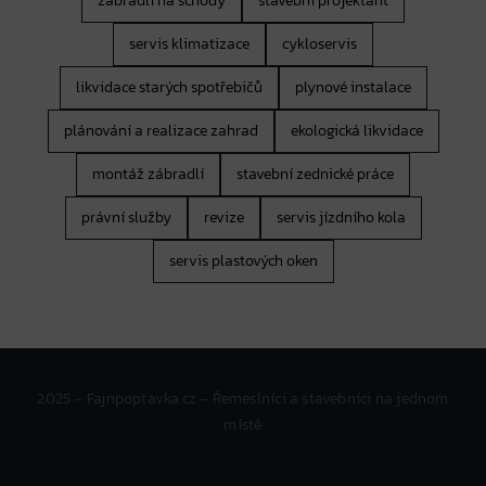
zábradlí na schody
stavební projektant
servis klimatizace
cykloservis
likvidace starých spotřebičů
plynové instalace
plánování a realizace zahrad
ekologická likvidace
montáž zábradlí
stavební zednické práce
právní služby
revize
servis jízdního kola
servis plastových oken
2025 – Fajnpoptavka.cz – Řemeslníci a stavebníci na jednom
místě