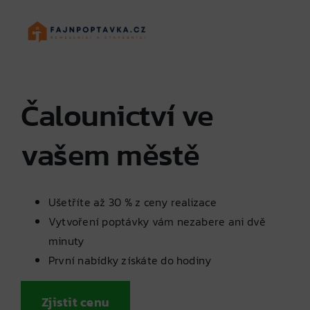
Skip
to
content
Čalounictví ve
vašem městě
Ušetříte až 30 % z ceny realizace
Vytvoření poptávky vám nezabere ani dvě
minuty
První nabídky získáte do hodiny
Zjistit cenu