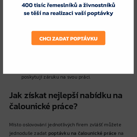
Oslovením více specialistů získáte:
Porovnání cenových nabídek
– Každý čalouník
může nabídnout jinou cenu a materiál.
Různé stylové možnosti
– Možnost výběru
ideální látky a provedení.
Reference a zkušenosti
– Výběr ověřeného
odborníka s kvalitními realizacemi.
Garanci kvality
– Profesionální čalouníci často
poskytují záruku na svou práci.
Jak získat nejlepší nabídku na
čalounické práce?
Místo oslovování jednotlivých firem zvlášť můžete
jednoduše zadat
poptávku na čalounické práce
na