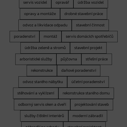
servis vozidel
opravář
údržba vozidel
opravy a montáže
drobné stavební práce
odvoz a likvidace odpadu
stavební činnost
poradenství
montáž
servis domácích spotřebičů
údržba zeleně a stromů
stavební projekt
arboristické služby
půjčovna
střešní práce
rekonstrukce
daňové poradenství
odvoz starého nábytku
účetní poradenství
stěhování a vyklízení
rekonstrukce starého domu
odborný servis oken a dveří
projektování staveb
služby čištění interiérů
moderní zábradlí