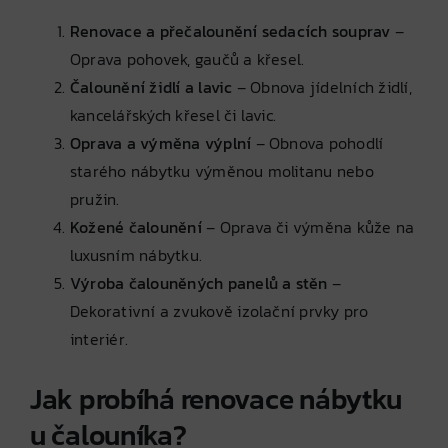
Renovace a přečalounění sedacích souprav
–
Oprava pohovek, gaučů a křesel.
Čalounění židlí a lavic
– Obnova jídelních židlí,
kancelářských křesel či lavic.
Oprava a výměna výplní
– Obnova pohodlí
starého nábytku výměnou molitanu nebo
pružin.
Kožené čalounění
– Oprava či výměna kůže na
luxusním nábytku.
Výroba čalouněných panelů a stěn
–
Dekorativní a zvukově izolační prvky pro
interiér.
Jak probíhá renovace nábytku
u čalouníka?